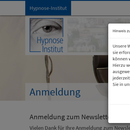
Hypnose-Institut
Startseite
Hinweis z
Unsere W
sie erfo
können w
Hierzu w
ausgewer
jederzei
Sie in u
Anmeldung
Anmeldung zum Newsletter
Vielen Dank für Ihre Anmeldung zum Newslet