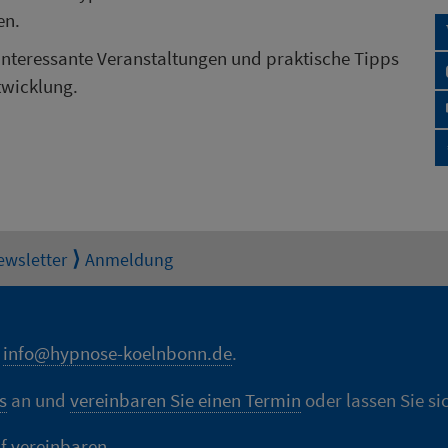
en.
 interessante Veranstaltungen und praktische Tipps
twicklung.
ewsletter
Anmeldung
n
info@hypnose-koelnbonn.de
.
s
an und
vereinbaren Sie einen Termin
oder lassen Sie si
f vereinbaren
.