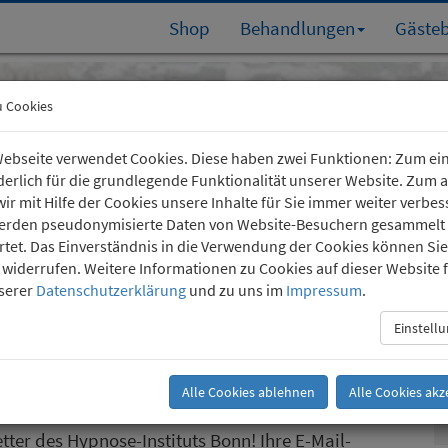
Shop
Behandlungen
Gäste
Köln-Südstadt
u Cookies
Kartäuserhof 24
(0221) 36 757 24
ebseite verwendet Cookies. Diese haben zwei Funktionen: Zum ei
rderlich für die grundlegende Funktionalität unserer Website. Zum
ir mit Hilfe der Cookies unsere Inhalte für Sie immer weiter verbes
erden pseudonymisierte Daten von Website-Besuchern gesammelt
tet. Das Einverständnis in die Verwendung der Cookies können Sie
t widerrufen. Weitere Informationen zu Cookies auf dieser Website 
nserer
Datenschutzerklärung
und zu uns im
Impressum
.
Einstell
Alle Cookies ablehnen
Alle Cookies akz
ter des Hypnose-Instituts Bonn! Ihre E-Mail-