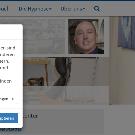
buch
Die Hypnose
Über uns
nen sind
 anderen
sern.
 und
finden
ungen
Medien-Center
eptieren
Newsletter