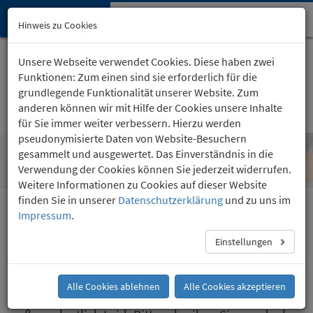
Hypnose-Institut
Navi
Hinweis zu Cookies
öffn
Startseite
Kartäuserhof 24
, Köln
Unsere Webseite verwendet Cookies. Diese haben zwei
(0221) 36 757 24
Funktionen: Zum einen sind sie erforderlich für die
grundlegende Funktionalität unserer Website. Zum
anderen können wir mit Hilfe der Cookies unsere Inhalte
für Sie immer weiter verbessern. Hierzu werden
pseudonymisierte Daten von Website-Besuchern
gesammelt und ausgewertet. Das Einverständnis in die
Seite nicht gefunden
Verwendung der Cookies können Sie jederzeit widerrufen.
Weitere Informationen zu Cookies auf dieser Website
finden Sie in unserer
Datenschutzerklärung
und zu uns im
Impressum
.
Die Seite konnte leider nicht gefunden werden.
Einstellungen
Bitte prüfen Sie Ihre Eingabe der Adresse auf
Tippfehler.
Alle Cookies ablehnen
Alle Cookies akzeptieren
Sollte der Fehler bei uns liegen, so tut uns das