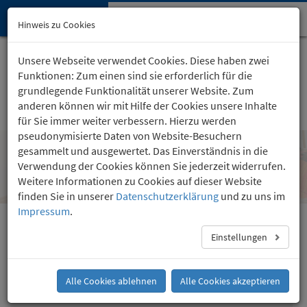
Hypnose-Institut
Navi
Hinweis zu Cookies
öffn
Startseite
Kartäuserhof 24
, Köln
Unsere Webseite verwendet Cookies. Diese haben zwei
(0221) 36 757 24
Funktionen: Zum einen sind sie erforderlich für die
grundlegende Funktionalität unserer Website. Zum
anderen können wir mit Hilfe der Cookies unsere Inhalte
für Sie immer weiter verbessern. Hierzu werden
pseudonymisierte Daten von Website-Besuchern
gesammelt und ausgewertet. Das Einverständnis in die
Hypnose als spirituelles Verfahren zur
Verwendung der Cookies können Sie jederzeit widerrufen.
Heilung?
Weitere Informationen zu Cookies auf dieser Website
finden Sie in unserer
Datenschutzerklärung
und zu uns im
Impressum
.
Suggestion oder/und Hypnose?
Einstellungen
Was geschieht während der Hypnose?
Hypnose als spirituelles Verfahren zur Heilung?
Alle Cookies ablehnen
Alle Cookies akzeptieren
Psychischer Zustand während der Hypnose