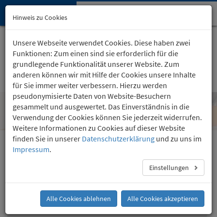
Hypnose-Institut
Navi
Hinweis zu Cookies
öffn
Startseite
Kartäuserhof 24
, Köln
Unsere Webseite verwendet Cookies. Diese haben zwei
(0221) 36 757 24
Funktionen: Zum einen sind sie erforderlich für die
grundlegende Funktionalität unserer Website. Zum
anderen können wir mit Hilfe der Cookies unsere Inhalte
für Sie immer weiter verbessern. Hierzu werden
pseudonymisierte Daten von Website-Besuchern
gesammelt und ausgewertet. Das Einverständnis in die
Häufige Fragen zur Hypnose
Verwendung der Cookies können Sie jederzeit widerrufen.
Weitere Informationen zu Cookies auf dieser Website
finden Sie in unserer
Datenschutzerklärung
und zu uns im
Impressum
.
Suggestion oder/und Hypnose?
Was geschieht während der Hypnose?
Einstellungen
Hypnose als spirituelles Verfahren zur Heilung?
Psychischer Zustand während der Hypnose
Alle Cookies ablehnen
Alle Cookies akzeptieren
Verborgene Gefahren