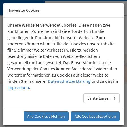
Hypnose-Institut
Navi
Hinweis zu Cookies
öffn
Startseite
Kartäuserhof 24
, Köln
Unsere Webseite verwendet Cookies. Diese haben zwei
(0221) 36 757 24
Funktionen: Zum einen sind sie erforderlich für die
grundlegende Funktionalität unserer Website. Zum
anderen können wir mit Hilfe der Cookies unsere Inhalte
für Sie immer weiter verbessern. Hierzu werden
pseudonymisierte Daten von Website-Besuchern
gesammelt und ausgewertet. Das Einverständnis in die
Selbsthypnose zur Steuerung von
Verwendung der Cookies können Sie jederzeit widerrufen.
Träumen
Weitere Informationen zu Cookies auf dieser Website
finden Sie in unserer
Datenschutzerklärung
und zu uns im
Impressum
.
Selbsthypnose zur Steuerung von
Einstellungen
Träumen
Alle Cookies ablehnen
Alle Cookies akzeptieren