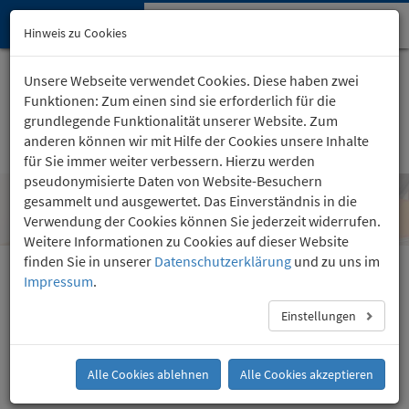
Hypnose-Institut
Navi
Hinweis zu Cookies
öffn
Startseite
Kartäuserhof 24
, Köln
Unsere Webseite verwendet Cookies. Diese haben zwei
(0221) 36 757 24
Funktionen: Zum einen sind sie erforderlich für die
grundlegende Funktionalität unserer Website. Zum
anderen können wir mit Hilfe der Cookies unsere Inhalte
für Sie immer weiter verbessern. Hierzu werden
pseudonymisierte Daten von Website-Besuchern
gesammelt und ausgewertet. Das Einverständnis in die
Vorgespräch zur Hypnose
Verwendung der Cookies können Sie jederzeit widerrufen.
Weitere Informationen zu Cookies auf dieser Website
finden Sie in unserer
Datenschutzerklärung
und zu uns im
Impressum
.
Vorgespräch zur Hypnose
Einstellungen
Im Vorgespräch bereits erarbeiten wir gemeinsam
Alle Cookies ablehnen
Alle Cookies akzeptieren
mit dem Klienten eine der wichtigsten und guten