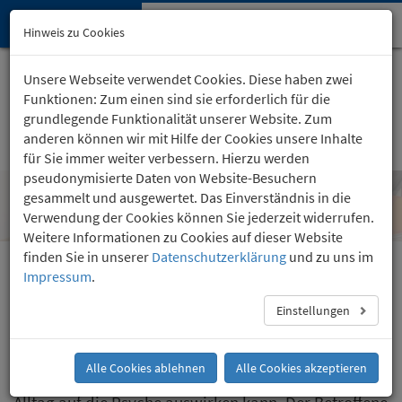
Hypnose-Institut
Navi
Hinweis zu Cookies
öffn
Startseite
Kartäuserhof 24
, Köln
Unsere Webseite verwendet Cookies. Diese haben zwei
(0221) 36 757 24
Funktionen: Zum einen sind sie erforderlich für die
grundlegende Funktionalität unserer Website. Zum
anderen können wir mit Hilfe der Cookies unsere Inhalte
für Sie immer weiter verbessern. Hierzu werden
pseudonymisierte Daten von Website-Besuchern
gesammelt und ausgewertet. Das Einverständnis in die
Tinnitus
Verwendung der Cookies können Sie jederzeit widerrufen.
Weitere Informationen zu Cookies auf dieser Website
finden Sie in unserer
Datenschutzerklärung
und zu uns im
Impressum
.
Die Behandlungsergebnisse können von Mensch zu
Mensch unterschiedlich sein.
Einstellungen
Wer unter dem ständigen Ohrenpfeifen leidet, weiß,
Alle Cookies ablehnen
Alle Cookies akzeptieren
wie belastend sich dieses dauerhafte Geräusch im
Alltag auf die Psyche auswirken kann. Der Betroffene