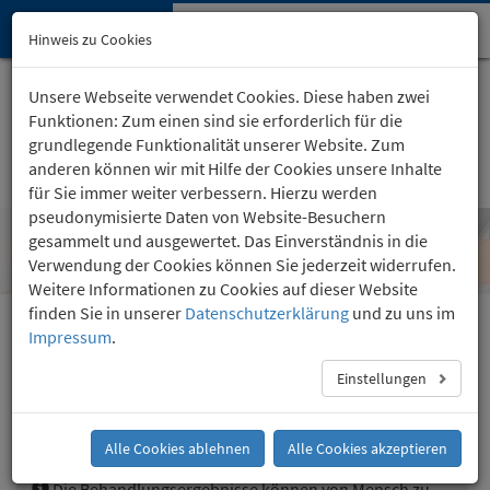
Hypnose-Institut
Navi
Hinweis zu Cookies
öffn
Startseite
Kartäuserhof 24
, Köln
Unsere Webseite verwendet Cookies. Diese haben zwei
(0221) 36 757 24
Funktionen: Zum einen sind sie erforderlich für die
grundlegende Funktionalität unserer Website. Zum
anderen können wir mit Hilfe der Cookies unsere Inhalte
für Sie immer weiter verbessern. Hierzu werden
pseudonymisierte Daten von Website-Besuchern
gesammelt und ausgewertet. Das Einverständnis in die
Frei von Überlastung
Verwendung der Cookies können Sie jederzeit widerrufen.
Weitere Informationen zu Cookies auf dieser Website
finden Sie in unserer
Datenschutzerklärung
und zu uns im
Impressum
.
Stressbewältigung
Der Stress und seine Folgen
Einstellungen
Stressbewältigung
Frei von Überlastung
Alle Cookies ablehnen
Alle Cookies akzeptieren
Die Behandlungsergebnisse können von Mensch zu