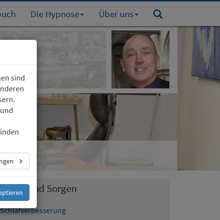
buch
Die Hypnose
Über uns
nen sind
 anderen
sern.
 und
finden
ungen
Schlaf und Sorgen
eptieren
Schlafverbesserung