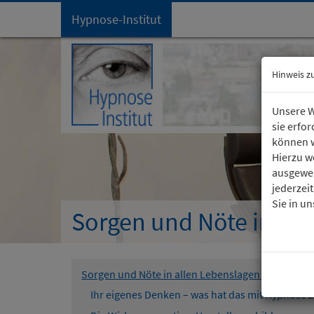
Hypnose-Institut
Startseite
Hinweis z
Unsere W
sie erfo
können w
Hierzu w
ausgewer
jederzei
Sie in u
Sorgen und Nöte in all
Sorgen und Nöte in allen Lebenslagen meistern
Ihr eigenes Denken – was hat das mit Hypnose z