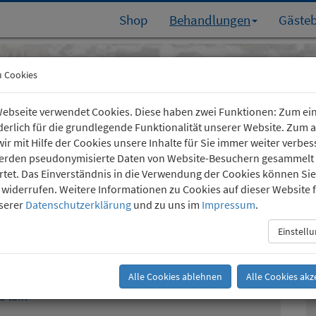
Shop
Behandlungen
Gäste
Köln-Südstadt
u Cookies
Kartäuserhof 24
(0221) 36 757 24
ebseite verwendet Cookies. Diese haben zwei Funktionen: Zum ei
rderlich für die grundlegende Funktionalität unserer Website. Zum
ir mit Hilfe der Cookies unsere Inhalte für Sie immer weiter verbes
erden pseudonymisierte Daten von Website-Besuchern gesammelt
tet. Das Einverständnis in die Verwendung der Cookies können Sie
t widerrufen. Weitere Informationen zu Cookies auf dieser Website 
nserer
Datenschutzerklärung
und zu uns im
Impressum
.
en Lebenslagen meistern
Einstell
Alle Cookies ablehnen
Alle Cookies akz
u tun?