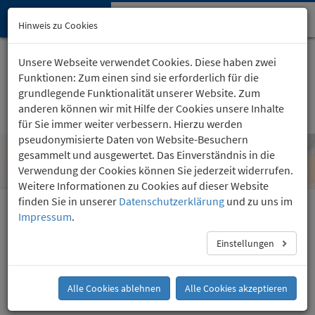
Hypnose-Institut
Navi
Hinweis zu Cookies
öffn
Startseite
Kartäuserhof 24
, Köln
Unsere Webseite verwendet Cookies. Diese haben zwei
(0221) 36 757 24
Funktionen: Zum einen sind sie erforderlich für die
grundlegende Funktionalität unserer Website. Zum
anderen können wir mit Hilfe der Cookies unsere Inhalte
für Sie immer weiter verbessern. Hierzu werden
pseudonymisierte Daten von Website-Besuchern
gesammelt und ausgewertet. Das Einverständnis in die
Gemütsbeeinträchtigungen steuern
Verwendung der Cookies können Sie jederzeit widerrufen.
Weitere Informationen zu Cookies auf dieser Website
finden Sie in unserer
Datenschutzerklärung
und zu uns im
Impressum
.
Die Behandlungsergebnisse können von Mensch zu
Mensch unterschiedlich sein.
Einstellungen
Frei von Gemütsbeeinträchtigungen
Alle Cookies ablehnen
Alle Cookies akzeptieren
Ein wichtiges Anwendungsgebiet der Hypnose ist die