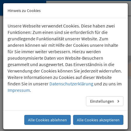
Hypnose-Institut
Navi
Hinweis zu Cookies
öffn
Startseite
Kartäuserhof 24
, Köln
Unsere Webseite verwendet Cookies. Diese haben zwei
(0221) 36 757 24
Funktionen: Zum einen sind sie erforderlich für die
grundlegende Funktionalität unserer Website. Zum
anderen können wir mit Hilfe der Cookies unsere Inhalte
für Sie immer weiter verbessern. Hierzu werden
pseudonymisierte Daten von Website-Besuchern
gesammelt und ausgewertet. Das Einverständnis in die
Gründe für eine Rückführung
Verwendung der Cookies können Sie jederzeit widerrufen.
Weitere Informationen zu Cookies auf dieser Website
finden Sie in unserer
Datenschutzerklärung
und zu uns im
Impressum
.
Rückführung
Was sind Rückführungen?
Einstellungen
Wie läuft eine Rückführung ab?
Gründe für eine Rückführung
Alle Cookies ablehnen
Alle Cookies akzeptieren
Begleitperson während einer Rückführung