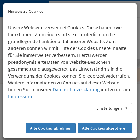
Hypnose-Institut
Navi
Hinweis zu Cookies
öffn
Startseite
Kartäuserhof 24
, Köln
Unsere Webseite verwendet Cookies. Diese haben zwei
(0221) 36 757 24
Funktionen: Zum einen sind sie erforderlich für die
grundlegende Funktionalität unserer Website. Zum
anderen können wir mit Hilfe der Cookies unsere Inhalte
für Sie immer weiter verbessern. Hierzu werden
pseudonymisierte Daten von Website-Besuchern
gesammelt und ausgewertet. Das Einverständnis in die
Abnehmen durch Hypnose
Verwendung der Cookies können Sie jederzeit widerrufen.
Weitere Informationen zu Cookies auf dieser Website
finden Sie in unserer
Datenschutzerklärung
und zu uns im
Impressum
.
Abnehmen ohne Diäten durch Stoffwechsel
beschleunigen
Einstellungen
Gewichtsreduktion
Abnehmen durch Hypnose
Alle Cookies ablehnen
Alle Cookies akzeptieren
Imaginäres Magenband