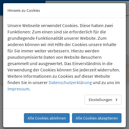
Hypnose-Institut
Navi
Hinweis zu Cookies
öffn
Startseite
Kartäuserhof 24
, Köln
Unsere Webseite verwendet Cookies. Diese haben zwei
(0221) 36 757 24
Funktionen: Zum einen sind sie erforderlich für die
grundlegende Funktionalität unserer Website. Zum
anderen können wir mit Hilfe der Cookies unsere Inhalte
für Sie immer weiter verbessern. Hierzu werden
pseudonymisierte Daten von Website-Besuchern
gesammelt und ausgewertet. Das Einverständnis in die
Mögliche Ursache: Negative Gefühle
Verwendung der Cookies können Sie jederzeit widerrufen.
über das Aussehen
Weitere Informationen zu Cookies auf dieser Website
finden Sie in unserer
Datenschutzerklärung
und zu uns im
Impressum
.
Esstörungen
Einstellungen
Mögliche Ursache: Schuldgefühl
Mögliche Ursache: Negative Gefühle über das
Alle Cookies ablehnen
Alle Cookies akzeptieren
Aussehen