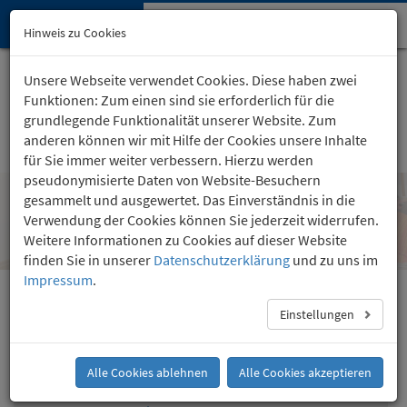
Hypnose-Institut
Navi
Hinweis zu Cookies
öffn
Startseite
Kartäuserhof 24
, Köln
Unsere Webseite verwendet Cookies. Diese haben zwei
(0221) 36 757 24
Funktionen: Zum einen sind sie erforderlich für die
grundlegende Funktionalität unserer Website. Zum
anderen können wir mit Hilfe der Cookies unsere Inhalte
für Sie immer weiter verbessern. Hierzu werden
pseudonymisierte Daten von Website-Besuchern
gesammelt und ausgewertet. Das Einverständnis in die
Vertrauen, die wichtigste Basis einer
Verwendung der Cookies können Sie jederzeit widerrufen.
jeden wahren Liebe
Weitere Informationen zu Cookies auf dieser Website
finden Sie in unserer
Datenschutzerklärung
und zu uns im
Impressum
.
Singleberatung
Einstellungen
Ist Lieben eine Kunst?
Vertrauen, die wichtigste Basis einer jeden wahren
Alle Cookies ablehnen
Alle Cookies akzeptieren
Liebe