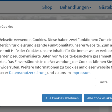
Shop
Behandlungen
Gäste
Köln-Südstadt
u Cookies
Kartäuserhof 24
(0221) 36 757 24
ebseite verwendet Cookies. Diese haben zwei Funktionen: Zum ei
rderlich für die grundlegende Funktionalität unserer Website. Zum
ir mit Hilfe der Cookies unsere Inhalte für Sie immer weiter verbes
erden pseudonymisierte Daten von Website-Besuchern gesammelt
tet. Das Einverständnis in die Verwendung der Cookies können Sie
t widerrufen. Weitere Informationen zu Cookies auf dieser Website 
nserer
Datenschutzerklärung
und zu uns im
Impressum
.
trollieren und reduzieren
Einstell
Alle Cookies ablehnen
Alle Cookies akz
en