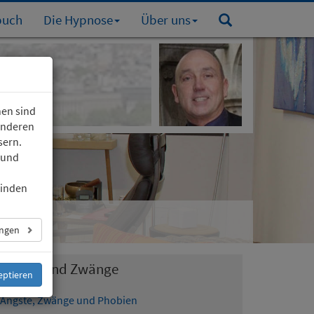
buch
Die Hypnose
Über uns
nen sind
 anderen
sern.
 und
finden
ungen
Ängste und Zwänge
eptieren
Ängste, Zwänge und Phobien