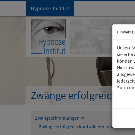
Hypnose-Institut
Startseite
Hinweis z
Unsere W
sie erfo
können w
Hierzu w
ausgewer
jederzei
Sie in u
Zwänge erfolgreich kon
Zwangserkrankungen
Zwänge erfolgreich kontrollieren und reduzier