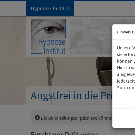
Hypnose-Institut
Startseite
Hinweis z
Unsere W
sie erfo
können w
Hierzu w
ausgewer
jederzei
Sie in u
Angstfrei in die Prüfun
Die Behandlungsergebnisse können von Mensch
Furcht vor Prüfungen