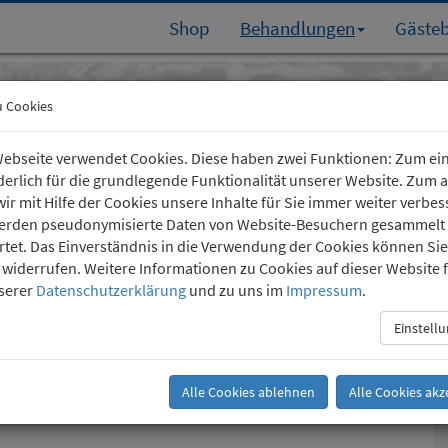
Shop
Behandlungen
Gäste
Köln-Südstadt
u Cookies
Kartäuserhof 24
(0221) 36 757 24
ebseite verwendet Cookies. Diese haben zwei Funktionen: Zum ei
rderlich für die grundlegende Funktionalität unserer Website. Zum
ir mit Hilfe der Cookies unsere Inhalte für Sie immer weiter verbes
erden pseudonymisierte Daten von Website-Besuchern gesammelt
tet. Das Einverständnis in die Verwendung der Cookies können Sie
t widerrufen. Weitere Informationen zu Cookies auf dieser Website 
nserer
Datenschutzerklärung
und zu uns im
Impressum
.
gen
Einstell
 zu Mensch unterschiedlich sein.
Alle Cookies ablehnen
Alle Cookies akz