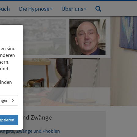
buch
Die Hypnose
Über uns
nen sind
 anderen
sern.
 und
finden
ungen
Ängste und Zwänge
eptieren
Ängste, Zwänge und Phobien